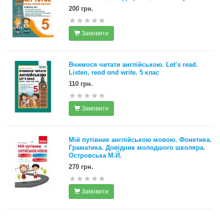
200 грн.
Замовити
Вчимося читати англійською. Let’s read.
Listen, reɑd ɑnd write. 5 клас
110 грн.
Замовити
Мій путівник англійською мовою. Фонетика.
Граматика. Довідник молодшого школяра.
Островська М.Й.
270 грн.
Замовити