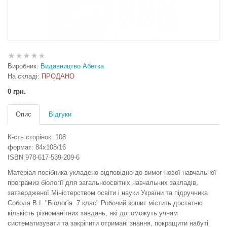
Виробник:
Видавництво Абетка
На складі:
ПРОДАНО
0 грн.
Опис
Відгуки
К-сть сторінок: 108
формат: 84х108/16
ISBN 978-617-539-209-6
Матеріал посібника укладено відповідно до вимог нової навчальної
програмиз біології для загальноосвітніх навчальних закладів,
затвердженої Міністерством освіти і науки України та підручника
Соболя В.І. "Біологія. 7 клас" Робочий зошит містить достатню
кількість різноманітних завдань, які допоможуть учням
систематизувати та закріпити отримані знання, покращити набуті