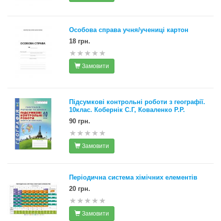
Особова справа учня/учениці картон
18 грн.
Замовити
Підсумкові контрольні роботи з географії.
10клас. Кобернік С.Г, Коваленко Р.Р.
90 грн.
Замовити
Періодична система хімічних елементів
20 грн.
Замовити