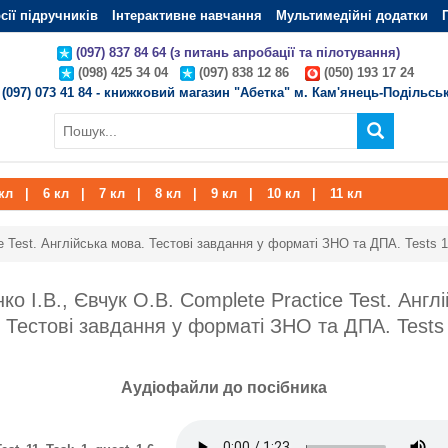
сії підручників
Інтерактивне навчання
Мультимедійні додатки
(097) 837 84 64 (з питань апробації та пілотування)
(098) 425 34 04
(097) 838 12 86
(050) 193 17 24
(097) 073 41 84 - книжковий магазин "Абетка" м. Кам'янець-Подільсь
кл
|
6 кл
|
7 кл
|
8 кл
|
9 кл
|
10 кл
|
11 кл
e Test. Англійська мова. Тестові завдання у форматі ЗНО та ДПА. Tests 1
ко І.В., Євчук О.В. Complete Practice Test. Англ
 Тестові завдання у форматі ЗНО та ДПА. Tests 
Аудіофайли до посібника