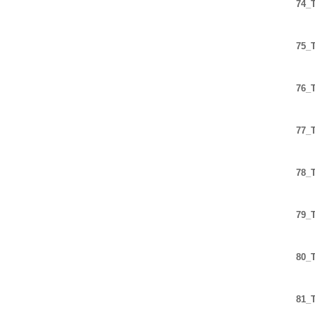
74_T
75_T
76_T
77_T
78_T
79_T
80_T
81_T