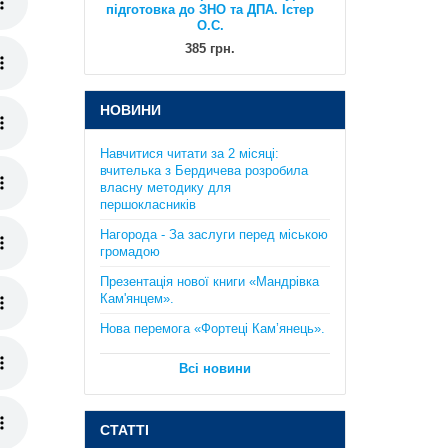
НОВИНИ
Навчитися читати за 2 місяці:
Практикум з курсу "Планета
вчителька з Бердичева розробила
Земля": 6 клас. Кобернік С.Г.,
власну методику для
Коваленко Р.Р..
першокласників
130 грн.
Нагорода - За заслуги перед міською
громадою
Презентація нової книги «Мандрівка
Кам'янцем».
Нова перемога «Фортеці Кам’янець».
Всі новини
Математика. Довідник + тести
(Повний повторювальний курс,
СТАТТІ
підготовка до ЗНО та ДПА) . Істер
О.C.