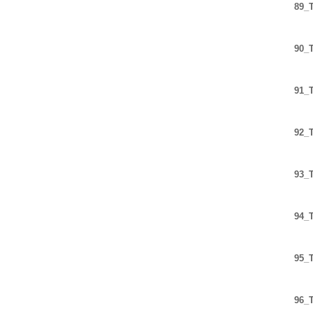
89_T
90_T
91_T
92_T
93_T
94_T
95_T
96_T