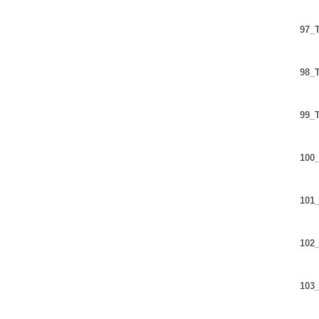
97_T
98_T
99_T
100_
101_
102_
103_