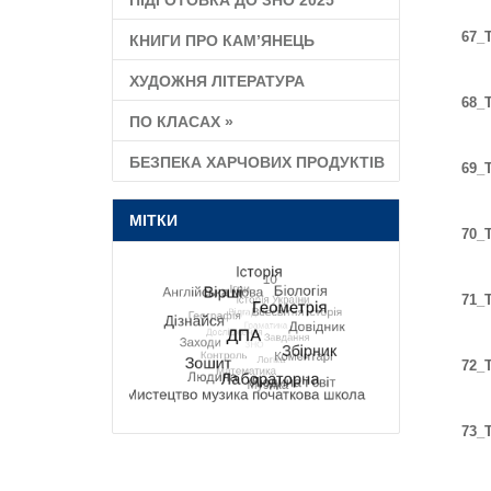
ПІДГОТОВКА ДО ЗНО 2025
67_T
КНИГИ ПРО КАМ’ЯНЕЦЬ
ХУДОЖНЯ ЛІТЕРАТУРА
68_T
ПО КЛАСАХ
»
БЕЗПЕКА ХАРЧОВИХ ПРОДУКТІВ
69_T
МІТКИ
70_T
71_T
72_T
73_T