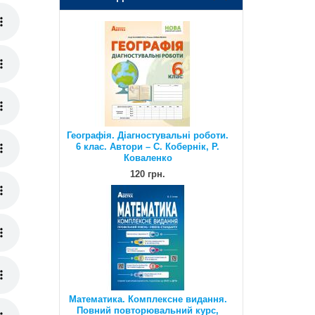
Географія. Діагностувальні роботи.
6 клас. Автори – С. Кобернік, Р.
Коваленко
120 грн.
Математика. Комплексне видання.
Повний повторювальний курс,
підготовка до ЗНО та ДПА. Істер
О.С.
385 грн.