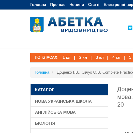
Головна
Про нас
Новини
Статті
Електронні вер
ПО КЛАСАХ:
1 кл
|
2 кл
|
3 кл
|
4 кл
|
5 
Головна
Доценко І.В., Євчук О.В. Complete Practic
Доцен
КАТАЛОГ
мова.
НОВА УКРАЇНСЬКА ШКОЛА
20
АНГЛІЙСЬКА МОВА
БІОЛОГІЯ