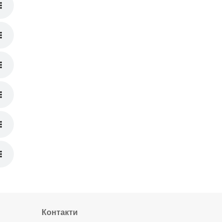
НУШ Математика : Діагностичні
роботи. 5 клас / Олександр Істер
120 грн.
Географія. Діагностувальні роботи.
6 клас. Автори – С. Кобернік, Р.
Коваленко
120 грн.
Контакти