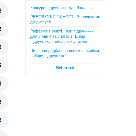
385 грн.
Конкурс підручників для 9 класів
РЕВОЛЮЦІЯ ГІДНОСТІ. Запрошуємо
до дискусії
Реформа в освіті. Нові підручники
для учнів 4 та 7 класів. Вибір
підручника – обов’язок учителя
Чи все передбачено новим способом
вибору підручників?
Географія в опорних схемах та
таблицях, графічні конспекти
Всі статті
уроків для учнів. 6 клас. Автори:
С.Г. Кобернік, Р.Р. Коваленко
170 грн.