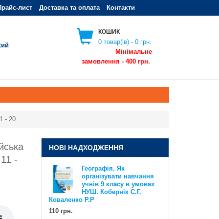
Прайс-лист
Доставка та оплата
Контакти
КОШИК
0
товар(ів) -
0 грн.
кий
Мінімальне
замовлення - 400 грн.
1 - 20
ійська
Географія. Як організувати
НОВІ НАДХОДЖЕННЯ
навчання учнів 6 класу в умовах
11 -
НУШ. Методичний посібник для
Географія. Як
вчителя. Кобернік С.Г. Коваленко
організувати навчання
Р.Р
учнів 9 класу в умовах
110 грн.
НУШ. Кобернік С.Г.
Коваленко Р.Р
110 грн.