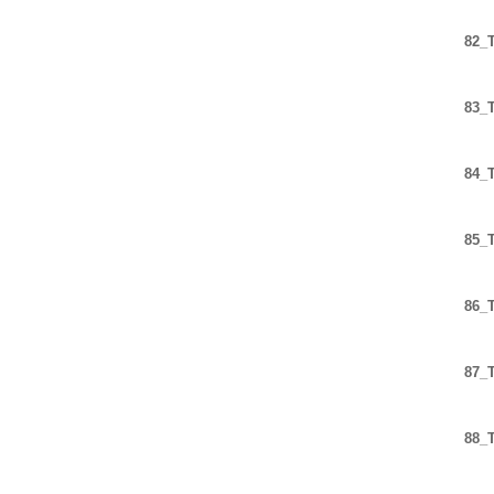
82_T
83_T
84_T
85_T
86_T
87_T
88_T