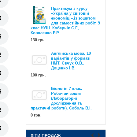
Практикум з курсу
«Україна у світовій
економіці».із зошитом
для самостійних робіт. 9
клас НУШ. Кобернік С.Г.,
Коваленко Р.Р.
EXAM WORKOUT Англійська мова.
130 грн.
Комплексна підготовка до ЗНО та
ДПА. Рівні В1 та В2. Євчук О.В.,
Доценко І.В.
Англійська мова. 10
500 грн.
варіантів у форматі
НМТ. Євчук О.В.,
Доценко І.В.
100 грн.
Біологія 7 клас.
Робочий зошит
(Лабораторні
дослідження та
практичні роботи). Соболь В.І.
НУШ Математика : Діагностичні
0 грн.
роботи. 5 клас / Олександр Істер
120 грн.
ХІТИ ПРОДАЖ