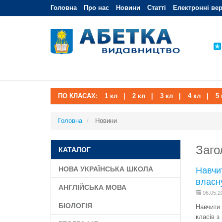
Головна
Про нас
Новини
Статті
Електронні вер
ПО КЛАСАХ:
1 кл
|
2 кл
|
3 кл
|
4 кл
|
5 
Головна
Новини
Заго
КАТАЛОГ
НОВА УКРАЇНСЬКА ШКОЛА
Навчит
власн
АНГЛІЙСЬКА МОВА
06.05.2
БІОЛОГІЯ
Навчити 
класів з