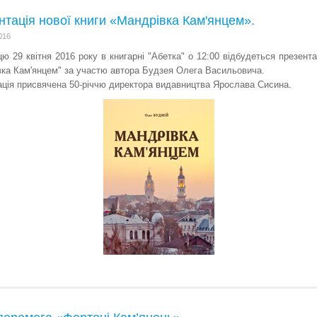
нтація нової книги «Мандрівка Кам'янцем».
016
цю 29 квітня 2016 року в книгарні "Абетка" о 12:00 відбудеться презента
ка Кам'янцем" за участю автора Будзея Олега Васильовича.
ція присвячена 50-річчю директора видавництва Ярослава Сисина.