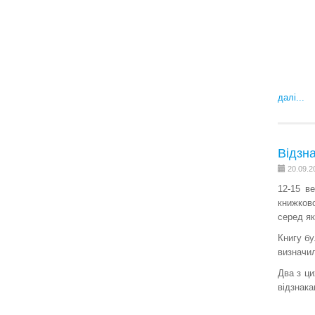
далі...
Відзн
20.09.2
12-15 в
книжков
серед як
Книгу бу
визначил
Два з ци
відзнака