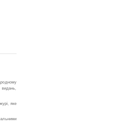
НУШ Математика : Діагностичні
роботи. 5 клас / Олександр Істер
120 грн.
ародному
 видань,
журі, яке
Географія. Діагностувальні роботи.
6 клас. Автори – С. Кобернік, Р.
Коваленко
ціальними
120 грн.