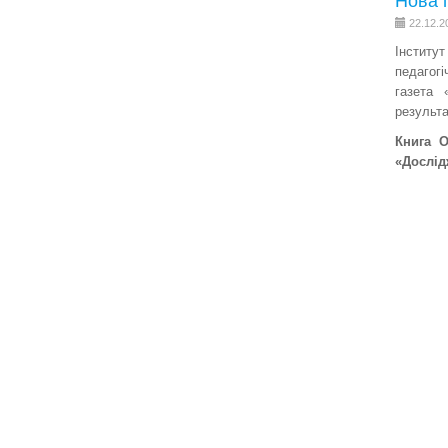
Нова 
22.12.2
Інститут
педагог
газета 
результа
Книга О
«Дослід