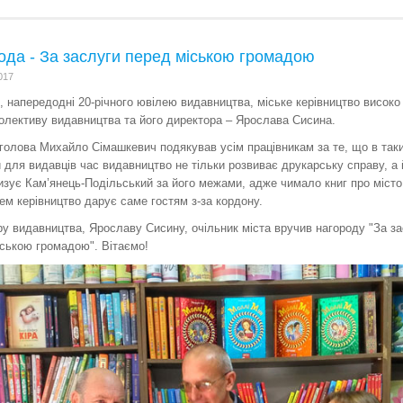
ода - За заслуги перед міською громадою
017
, напередодні 20-річного ювілею видавництва, міське керівництво високо
олективу видавництва та його директора – Ярослава Сисина.
голова Михайло Сімашкевич подякував усім працівникам за те, що в так
 для видавців час видавництво не тільки розвиває друкарську справу, а 
зує Кам’янець-Подільський за його межами, адже чимало книг про місто
м керівництво дарує саме гостям з-за кордону.
у видавництва, Ярославу Сисину, очільник міста вручив нагороду "За за
ською громадою". Вітаємо!