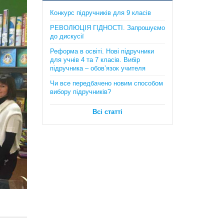
Математика. Довідник + тести
Конкурс підручників для 9 класів
(Повний повторювальний курс,
підготовка до ЗНО та ДПА) . Істер
РЕВОЛЮЦІЯ ГІДНОСТІ. Запрошуємо
О.C.
до дискусії
385 грн.
Реформа в освіті. Нові підручники
для учнів 4 та 7 класів. Вибір
підручника – обов’язок учителя
Чи все передбачено новим способом
вибору підручників?
Всі статті
Географія в опорних схемах та
таблицях, графічні конспекти
уроків для учнів. 6 клас. Автори:
С.Г. Кобернік, Р.Р. Коваленко
170 грн.