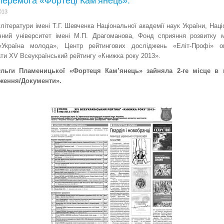
перемога «Фортеці Кам’янець».
013
 літератури імені Т.Г. Шевченка Національної академії наук України, Нац
ічний університет імені М.П. Драгоманова, Фонд сприяння розвитку м
«Україна молода», Центр рейтингових досліджень «Еліт-Профі» о
ти XV Всеукраїнський рейтингу «Книжка року 2013».
льги Пламеницької «Фортеця Кам’янець» зайняла 2-ге місце в к
ження/Документи».