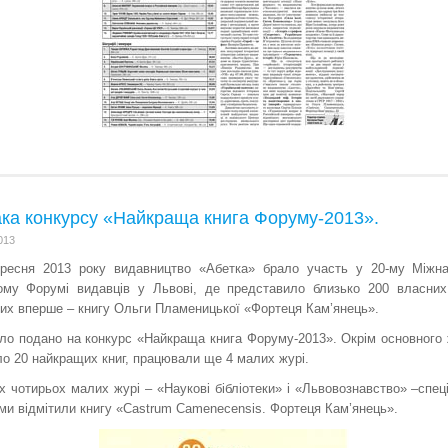
ака конкурсу «Найкраща книга Форуму-2013».
013
ересня 2013 року видавництво «Абетка» брало участь у 20-му Міжн
ому Форумі видавців у Львові, де представило близько 200 власних
их вперше – книгу Ольги Пламеницької «Фортеця Кам’янець».
ло подано на конкурс «Найкраща книга Форуму-2013». Окрім основного 
о 20 найкращих книг, працювали ще 4 малих журі.
х чотирьох малих журі – «Наукові бібліотеки» і «Львовознавство» –спе
ми відмітили книгу «Castrum Camenecensis. Фортеця Кам’янець».