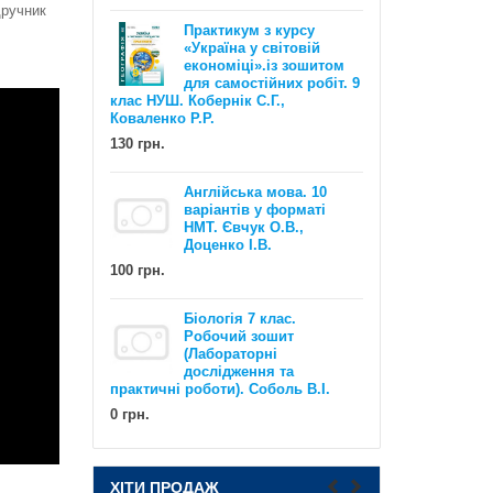
дручник
Практикум з курсу
«Україна у світовій
економіці».із зошитом
для самостійних робіт. 9
клас НУШ. Кобернік С.Г.,
Коваленко Р.Р.
130 грн.
EXAM WORKOUT Англійська мова.
Англійська мова. 10
Комплексна підготовка до ЗНО та
варіантів у форматі
ДПА. Рівні В1 та В2. Євчук О.В.,
НМТ. Євчук О.В.,
Доценко І.В.
Доценко І.В.
100 грн.
500 грн.
Біологія 7 клас.
Робочий зошит
(Лабораторні
дослідження та
практичні роботи). Соболь В.І.
0 грн.
НУШ Математика : Діагностичні
роботи. 5 клас / Олександр Істер
ХІТИ ПРОДАЖ