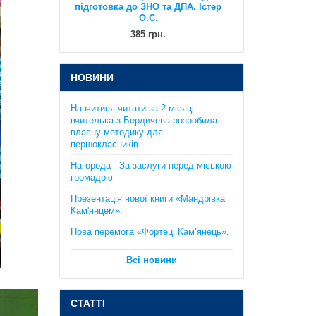
підготовка до ЗНО та ДПА. Істер
О.С.
385 грн.
НОВИНИ
Навчитися читати за 2 місяці:
вчителька з Бердичева розробила
власну методику для
першокласників
Практикум з курсу "Планета
Нагорода - За заслуги перед міською
Земля": 6 клас. Кобернік С.Г.,
громадою
Коваленко Р.Р..
Презентація нової книги «Мандрівка
130 грн.
Кам'янцем».
Нова перемога «Фортеці Кам’янець».
Всі новини
СТАТТІ