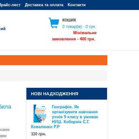
Прайс-лист
Доставка та оплата
Контакти
КОШИК
0
товар(ів) -
0 грн.
кий
Мінімальне
замовлення - 400 грн.
НОВІ НАДХОДЖЕННЯ
обила
Географія. Як
Географія. Як організувати
організувати навчання
навчання учнів 6 класу в умовах
учнів 9 класу в умовах
НУШ. Методичний посібник для
НУШ. Кобернік С.Г.
вчителя. Кобернік С.Г. Коваленко
Коваленко Р.Р
кових
Р.Р
110 грн.
ками
110 грн.