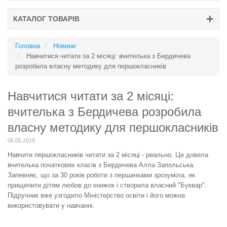
КАТАЛОГ ТОВАРІВ
Головна
Новини
Навчитися читати за 2 місяці: вчителька з Бердичева
розробила власну методику для першокласників
Навчитися читати за 2 місяці:
вчителька з Бердичева розробила
власну методику для першокласників
06.05.2019
Навчити першокласників читати за 2 місяці - реально. Це довела
вчителька початкових класів з Бердичева Алла Запольська.
Запевняє, що за 30 років роботи з першачками зрозуміла, як
прищепити дітям любов до книжок і створила власний "Буквар".
Підручник вже узгодило Міністерство освіти і його можна
використовувати у навчанні.