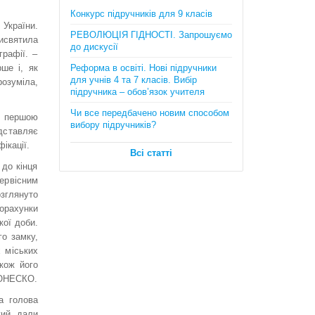
Математика. Довідник + тести
Конкурс підручників для 9 класів
(Повний повторювальний курс,
 України.
підготовка до ЗНО та ДПА) . Істер
РЕВОЛЮЦІЯ ГІДНОСТІ. Запрошуємо
рисвятила
О.C.
до дискусії
графії. –
385 грн.
ше і, як
Реформа в освіті. Нові підручники
розуміла,
для учнів 4 та 7 класів. Вибір
підручника – обов’язок учителя
є першою
Чи все передбачено новим способом
вибору підручників?
дставляє
ікації.
Всі статті
 до кінця
ервісним
Географія в опорних схемах та
зглянуто
таблицях, графічні конспекти
уроків для учнів. 6 клас. Автори:
орахунки
С.Г. Кобернік, Р.Р. Коваленко
кої доби.
170 грн.
го замку,
х міських
акож його
 ЮНЕСКО.
а голова
кий дали