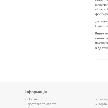
розширен
«Глас». 
фортифік
Детальні
Відео ма
Книгу м
книжков
06750420
з доста
Інформація
Про нас
Розши
Доставка та оплата
Карта 