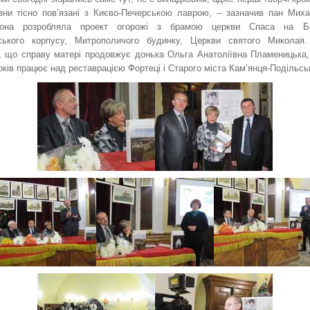
вни тісно пов’язані з Києво-Печерською лаврою, – зазначив пан Миха
она розробляла проект огорожі з брамою церкви Спаса на Бер
вського корпусу, Митрополичого будинку, Церкви святого Миколая
, що справу матері продовжує донька Ольга Анатоліївна Пламеницька,
оків працює над реставрацією Фортеці і Старого міста Кам’янця-Подільсь