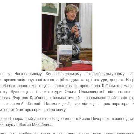
ня у Національному Києво-Печерському історико-культурному зап
ь презентація наукової монографії кандидата архітектури, доцента Нац
 образотворчого мистецтва і архітектури, професора Київського Наці
итету будівництва і архітектури Ольги Пламеницької під назвою 
ensis. Фортеця Кам’янець (Пізньоантичний – ранньомодерний час)» та 
у акварелей Євгенії Пламеницької, дослідниці і реставратора К
кого, якій авторка присвятила книгу.
дкрив Генеральний директор Національного Києво-Печерського заповідни
них наук Любомир Михайлина.
ми сьогодні зібрались саме тут, не є випадковим, адже перші творчі крок