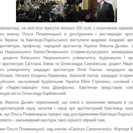
презентації, на якій біли присутні близько 150 осіб, з позитивною оцінкою
ого внеску Ольги Пламеницької в дослідження і реставрацію архіт
и України та Кам’янця-Подільського виступили академік Академії архі
архітектури, професор, народний архітектор України Микола Дьомін, з
ра Національного Києво-Печерського історико-культурного заповідник
, доценти Київського Національного університету будівництва і арх
 архітектури Світлана Зіміна та Олександра Сингаївська, доцент Наці
ного університету кандидат архітектури Лілія Гнатюк, кандидати арх
Логвин, Наталія Кондель-Пермінова, Анатолій Ізотов, кандидат істори
Буйських, заслужений будівельник України Юлія Стріленко, головний 
ції «Укрреставрація» Інна Дорофієнко. Кам’янчан представив гол
водів міста Олександр Карбовський.
р Микола Дьомін переконаний, що книга є визначним явищем в укр
-архітектурній науці загалом і науці про архітектурний Кам’янець зок
ив, що Ольга Пламеницька працює над дослідженнями Кам’янця-Подільсь
 робота – закономірний наслідок такої вірності обраній темі.
ами Ольги Пламеницької, над книгою «Castrum Camenecensis. Фортеця К