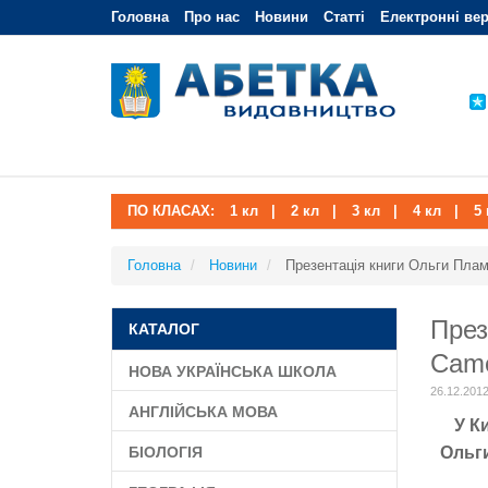
Головна
Про нас
Новини
Статті
Електронні вер
ПО КЛАСАХ:
1 кл
|
2 кл
|
3 кл
|
4 кл
|
5 
Головна
Новини
Презентація книги Ольги Пла
През
КАТАЛОГ
Came
НОВА УКРАЇНСЬКА ШКОЛА
26.12.201
АНГЛІЙСЬКА МОВА
У К
БІОЛОГІЯ
Ольг