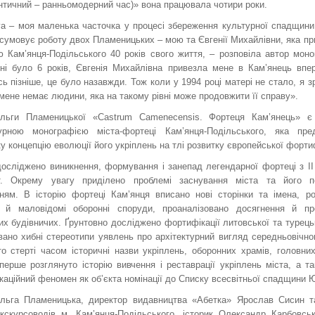
нтичний – ранньомодерний час)» вона працювала чотири роки.
а – моя маленька часточка у процесі збереження культурної спадщини
сумовує роботу двох Пламеницьких – мою та Євгенії Михайлівни, яка п
 Кам’янця-Подільського 40 років свого життя, – розповіла автор моно
ні було 6 років, Євгенія Михайлівна привезла мене в Кам’янець впер
ь пізніше, це було назавжди. Тож коли у 1994 році матері не стало, я з
мене немає людини, яка на такому рівні може продовжити її справу».
льги Пламеницької «Castrum Camenecensis. Фортеця Кам’янець» 
турною монографією міста-фортеці Кам’янця-Подільського, яка пре
у концепцію еволюції його укріплень на тлі розвитку європейської фортиф
досліджено виникнення, формування і занепад легендарної фортеці з ІІ
т. Окрему увагу приділено проблемі заснування міста та його п
нням. В історію фортеці Кам’янця вписано нові сторінки та імена, ро
і й маловідомі оборонні споруди, проаналізовано досягнення й пр
их будівничих. Ґрунтовно досліджено фортифікації литовської та турець
ано хибні стереотипи уявлень про архітектурний вигляд середньовічно
о стерті часом історичні назви укріплень, оборонних храмів, головни
ерше розглянуто історію вивчення і реставрації укріплень міста, а т
аційний феномен як об’єкта номінації до Списку всесвітньої спадщини
льга Пламеницька, директор видавництва «Абетка» Ярослав Сисин т
 екскурсоводів м. Кам’янця-Подільського, історик Олександр Карбовсь