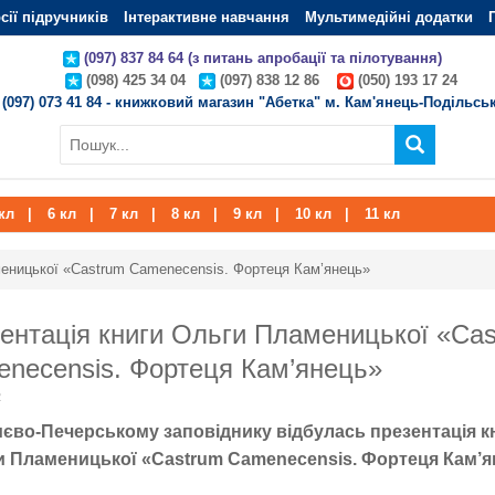
сії підручників
Інтерактивне навчання
Мультимедійні додатки
(097) 837 84 64 (з питань апробації та пілотування)
(098) 425 34 04
(097) 838 12 86
(050) 193 17 24
(097) 073 41 84 - книжковий магазин "Абетка" м. Кам'янець-Подільсь
кл
|
6 кл
|
7 кл
|
8 кл
|
9 кл
|
10 кл
|
11 кл
меницької «Castrum Camenecensis. Фортеця Кам’янець»
ентація книги Ольги Пламеницької «Ca
necensis. Фортеця Кам’янець»
2
иєво-Печерському заповіднику відбулась презентація к
и Пламеницької «Castrum Camenecensis. Фортеця Кам’я