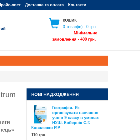
Прайс-лист
Доставка та оплата
Контакти
КОШИК
0
товар(ів) -
0 грн.
кий
Мінімальне
замовлення - 400 грн.
strum
НОВІ НАДХОДЖЕННЯ
Географія. Як
Географія. Як організувати
організувати навчання
навчання учнів 6 класу в умовах
учнів 9 класу в умовах
ниги
НУШ. Методичний посібник для
НУШ. Кобернік С.Г.
вчителя. Кобернік С.Г. Коваленко
Коваленко Р.Р
нець»
Р.Р
110 грн.
110 грн.