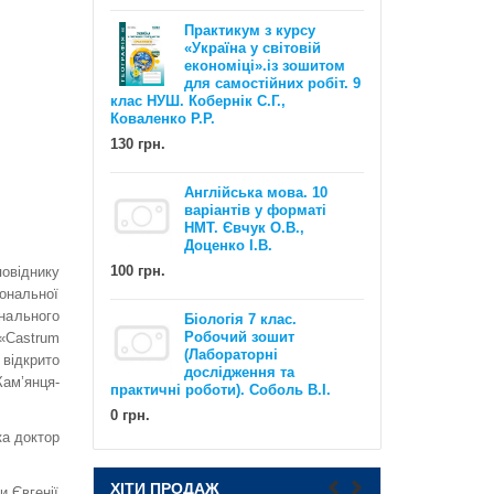
Практикум з курсу
«Україна у світовій
економіці».із зошитом
для самостійних робіт. 9
клас НУШ. Кобернік С.Г.,
Коваленко Р.Р.
130 грн.
EXAM WORKOUT Англійська мова.
Англійська мова. 10
Комплексна підготовка до ЗНО та
варіантів у форматі
ДПА. Рівні В1 та В2. Євчук О.В.,
НМТ. Євчук О.В.,
Доценко І.В.
Доценко І.В.
100 грн.
500 грн.
овіднику
іональної
онального
Біологія 7 клас.
Робочий зошит
«Castrum
(Лабораторні
відкрито
дослідження та
ам’янця-
практичні роботи). Соболь В.І.
0 грн.
ка доктор
НУШ Математика : Діагностичні
роботи. 5 клас / Олександр Істер
ХІТИ ПРОДАЖ
и Євгенії