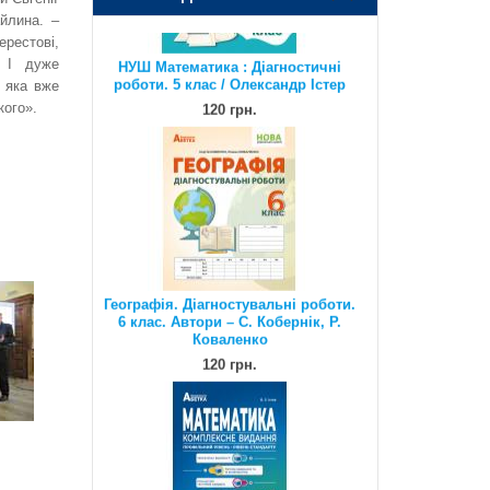
120 грн.
йлина. –
естові,
. І дуже
 яка вже
кого».
Географія. Діагностувальні роботи.
6 клас. Автори – С. Кобернік, Р.
Коваленко
120 грн.
Математика. Комплексне видання.
Повний повторювальний курс,