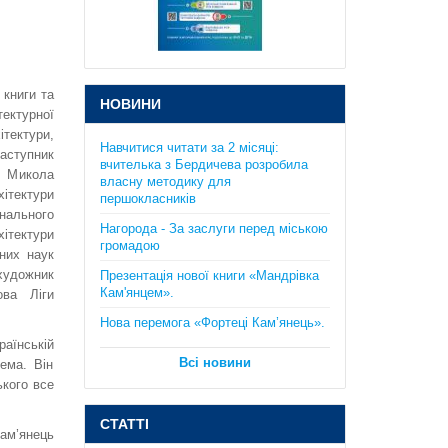
підготовка до ЗНО та ДПА. Істер
О.С.
385 грн.
 книги та
НОВИНИ
ектурної
тектури,
Навчитися читати за 2 місяці:
аступник
вчителька з Бердичева розробила
а Микола
власну методику для
ітектури
першокласників
онального
Практикум з курсу "Планета
ітектури
Нагорода - За заслуги перед міською
Земля": 6 клас. Кобернік С.Г.,
громадою
чних наук
Коваленко Р.Р..
художник
Презентація нової книги «Мандрівка
130 грн.
ова Ліги
Кам'янцем».
Нова перемога «Фортеці Кам’янець».
аїнській
рема. Він
Всі новини
кого все
СТАТТІ
ам’янець