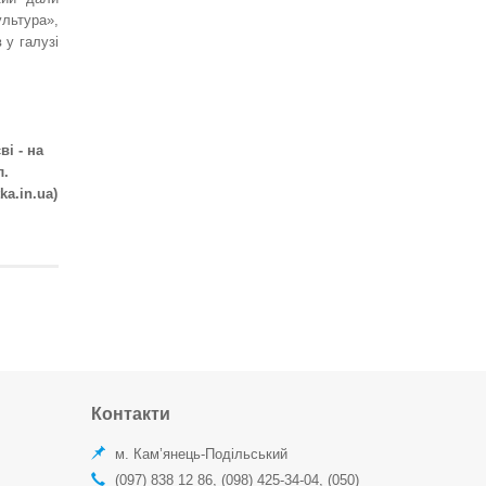
ультура»,
 у галузі
Математика. Діагностичні роботи. 6
клас. Автор - Олександр Істер
120 грн.
і - на
л.
a.in.ua)
"Материки та океани". Практикум з
географії для 7 класу НУШ. Автори-
С. Г. Кобернік, Р. Р. Коваленко.
130 грн.
Контакти
м. Кам’янець-Подільський
(097) 838 12 86, (098) 425-34-04, (050)