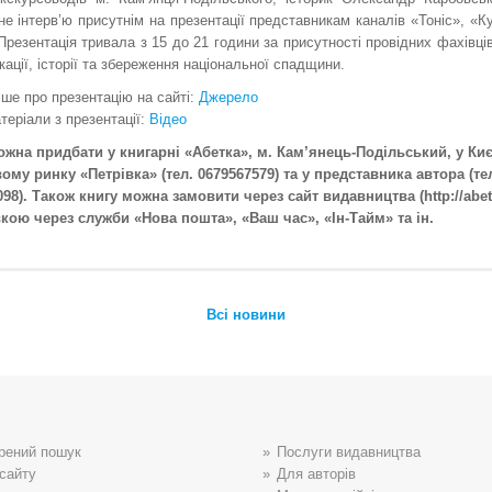
е інтерв’ю присутнім на презентації представникам каналів «Тоніс», «К
Презентація тривала з 15 до 21 години за присутності провідних фахівців
ації, історії та збереження національної спадщини.
ше про презентацію на сайті:
Джерело
теріали з презентації:
Відео
ожна придбати у книгарні «Абетка», м. Кам’янець-Подільський, у Києв
ому ринку «Петрівка» (тел. 0679567579) та у представника автора (те
98). Також книгу можна замовити через сайт видавництва (http://abetk
вкою через служби «Нова пошта», «Ваш час», «Iн-Тайм» та ін.
Всі новини
рений пошук
Послуги видавництва
сайту
Для авторів