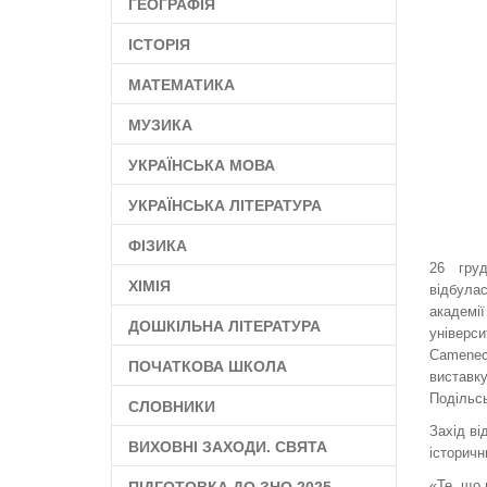
ГЕОГРАФІЯ
ІСТОРІЯ
МАТЕМАТИКА
МУЗИКА
УКРАЇНСЬКА МОВА
УКРАЇНСЬКА ЛІТЕРАТУРА
ФІЗИКА
26 груд
ХІМІЯ
відбулас
академії
ДОШКІЛЬНА ЛІТЕРАТУРА
універс
Camenec
ПОЧАТКОВА ШКОЛА
виставк
Подільсь
СЛОВНИКИ
Захід ві
ВИХОВНІ ЗАХОДИ. СВЯТА
історич
«Те, що 