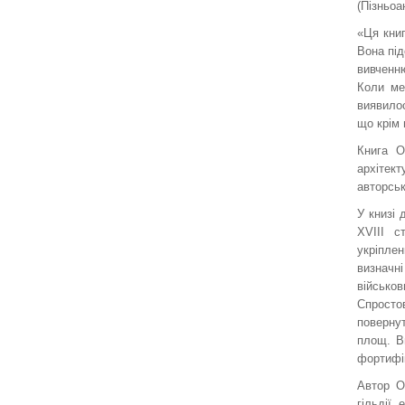
(Пізньоа
«Ця книг
Вона під
вивченню
Коли ме
виявилос
що крім 
Книга О
архітек
авторськ
У книзі 
ХVІІІ с
укріпле
визначн
військов
Спростов
повернут
площ. Вп
фортифік
Автор О
гільдії