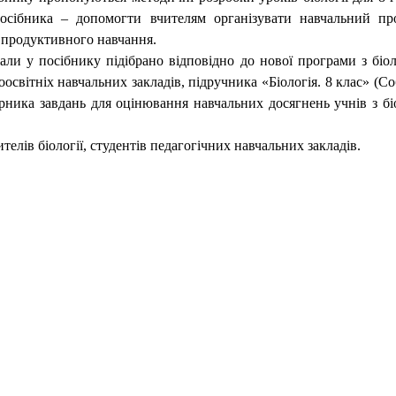
осібника – допомогти вчителям організувати навчальний пр
 продуктивного навчання.
ли у посібнику підібрано відповідно до нової програми з біол
оосвітніх навчальних закладів, підручника «Біологія. 8 клас» (С
бірника завдань для оцінювання навчальних досягнень учнів з біо
телів біології, студентів педагогічних навчальних закладів.