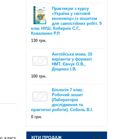
Практикум з курсу
«Україна у світовій
економіці».із зошитом
для самостійних робіт. 9
клас НУШ. Кобернік С.Г.,
Коваленко Р.Р.
130 грн.
EXAM WORKOUT Англійська мова.
Англійська мова. 10
Комплексна підготовка до ЗНО та
варіантів у форматі
ДПА. Рівні В1 та В2. Євчук О.В.,
НМТ. Євчук О.В.,
Доценко І.В.
Доценко І.В.
100 грн.
500 грн.
Біологія 7 клас.
Робочий зошит
(Лабораторні
дослідження та
практичні роботи). Соболь В.І.
0 грн.
НУШ Математика : Діагностичні
роботи. 5 клас / Олександр Істер
ХІТИ ПРОДАЖ
о класу.