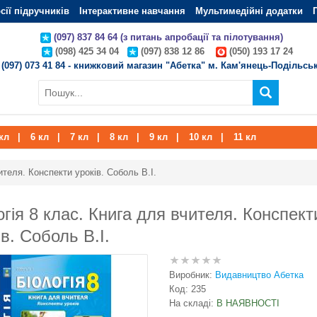
сії підручників
Інтерактивне навчання
Мультимедійні додатки
(097) 837 84 64 (з питань апробації та пілотування)
(098) 425 34 04
(097) 838 12 86
(050) 193 17 24
(097) 073 41 84 - книжковий магазин "Абетка" м. Кам'янець-Подільсь
кл
|
6 кл
|
7 кл
|
8 кл
|
9 кл
|
10 кл
|
11 кл
ителя. Конспекти уроків. Соболь В.І.
огія 8 клас. Книга для вчителя. Конспект
ів. Соболь В.І.
Виробник:
Видавництво Абетка
Код:
235
На складі:
В НАЯВНОСТІ