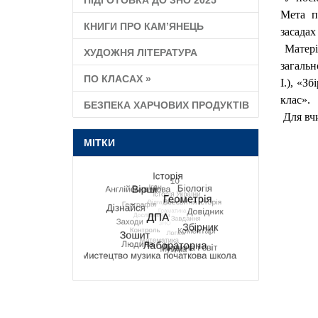
ПІДГОТОВКА ДО ЗНО 2025
Мета п
КНИГИ ПРО КАМ’ЯНЕЦЬ
засадах
Матеріа
ХУДОЖНЯ ЛІТЕРАТУРА
загальн
ПО КЛАСАХ
»
І.), «З
клас».
БЕЗПЕКА ХАРЧОВИХ ПРОДУКТІВ
Для вчи
МІТКИ