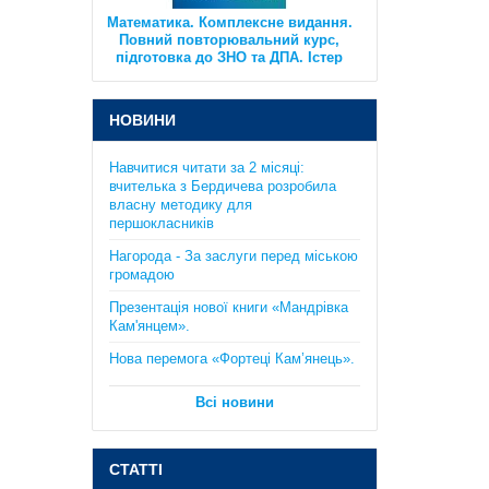
підготовка до ЗНО та ДПА. Істер
О.С.
385 грн.
НОВИНИ
Навчитися читати за 2 місяці:
вчителька з Бердичева розробила
власну методику для
першокласників
Практикум з курсу "Планета
Нагорода - За заслуги перед міською
Земля": 6 клас. Кобернік С.Г.,
громадою
Коваленко Р.Р..
Презентація нової книги «Мандрівка
130 грн.
Кам'янцем».
Нова перемога «Фортеці Кам’янець».
Всі новини
СТАТТІ