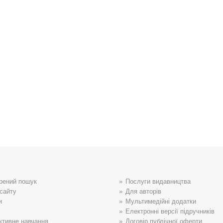
рений пошук
Послуги видавництва
сайту
Для авторів
и
Мультимедійні додатки
Електронні версії підручників
ктивне навчання
Договір публічної оферти