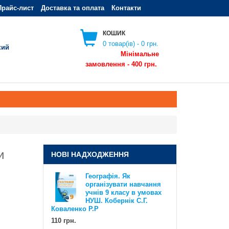
Прайс-лист
Доставка та оплата
Контакти
КОШИК
0
товар(ів) -
0 грн.
кий
Мінімальне
замовлення - 400 грн.
и
НОВІ НАДХОДЖЕННЯ
Географія. Як
Географія. Як організувати
організувати навчання
навчання учнів 6 класу в умовах
учнів 9 класу в умовах
НУШ. Методичний посібник для
НУШ. Кобернік С.Г.
вчителя. Кобернік С.Г. Коваленко
Коваленко Р.Р
Р.Р
110 грн.
110 грн.