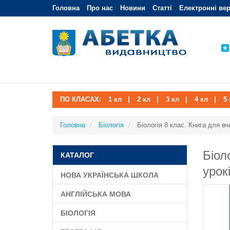
Головна
Про нас
Новини
Статті
Електронні вер
ПО КЛАСАХ:
1 кл
|
2 кл
|
3 кл
|
4 кл
|
5 
Головна
Біологія
Біологія 8 клас. Книга для вч
Біол
КАТАЛОГ
урок
НОВА УКРАЇНСЬКА ШКОЛА
АНГЛІЙСЬКА МОВА
БІОЛОГІЯ