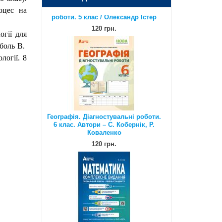
120 грн.
оцес на
огії для
оболь В.
логії. 8
Географія. Діагностувальні роботи.
6 клас. Автори – С. Кобернік, Р.
Коваленко
120 грн.
Математика. Комплексне видання.
Повний повторювальний курс,