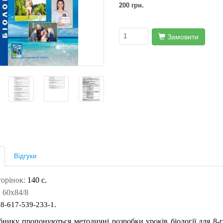
200 грн.
Замовити
Відгуки
торінок:
140 с.
 60х84/8
8-617-539-233-1.
нику пропонуються методичні розробки уроків біології для 8-г