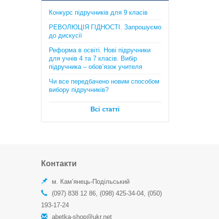
Математика. Довідник + тести
Конкурс підручників для 9 класів
(Повний повторювальний курс,
підготовка до ЗНО та ДПА) . Істер
РЕВОЛЮЦІЯ ГІДНОСТІ. Запрошуємо
О.C.
до дискусії
385 грн.
Реформа в освіті. Нові підручники
для учнів 4 та 7 класів. Вибір
підручника – обов’язок учителя
Чи все передбачено новим способом
вибору підручників?
Всі статті
Географія в опорних схемах та
таблицях, графічні конспекти
уроків для учнів. 6 клас. Автори:
С.Г. Кобернік, Р.Р. Коваленко
170 грн.
Контакти
м. Кам’янець-Подільський
(097) 838 12 86, (098) 425-34-04, (050)
193-17-24
abetka-shop@ukr.net