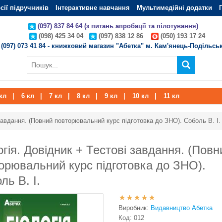
сії підручників
Інтерактивне навчання
Мультимедійні додатки
(097) 837 84 64 (з питань апробації та пілотування)
(098) 425 34 04
(097) 838 12 86
(050) 193 17 24
(097) 073 41 84 - книжковий магазин "Абетка" м. Кам'янець-Подільсь
кл
|
6 кл
|
7 кл
|
8 кл
|
9 кл
|
10 кл
|
11 кл
 завдання. (Повний повторювальний курс підготовка до ЗНО). Соболь В. І.
огія. Довідник + Тестові завдання. (Повн
орювальний курс підготовка до ЗНО).
ль В. І.
Виробник:
Видавництво Абетка
Код:
012