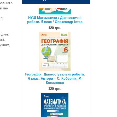
ювання з
120 грн.
вітніх
в
я",
ідник
гії.
учням,
Географія. Діагностувальні роботи.
6 клас. Автори – С. Кобернік, Р.
Коваленко
120 грн.
Математика. Комплексне видання.
Повний повторювальний курс,