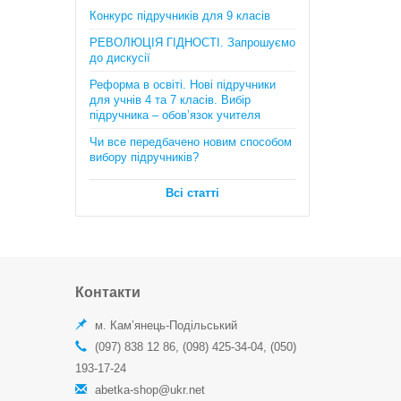
Математика. Довідник + тести
Конкурс підручників для 9 класів
(Повний повторювальний курс,
підготовка до ЗНО та ДПА) . Істер
РЕВОЛЮЦІЯ ГІДНОСТІ. Запрошуємо
О.C.
до дискусії
385 грн.
Реформа в освіті. Нові підручники
для учнів 4 та 7 класів. Вибір
підручника – обов’язок учителя
Чи все передбачено новим способом
вибору підручників?
Всі статті
Географія в опорних схемах та
таблицях, графічні конспекти
уроків для учнів. 6 клас. Автори:
С.Г. Кобернік, Р.Р. Коваленко
Контакти
170 грн.
м. Кам’янець-Подільський
(097) 838 12 86, (098) 425-34-04, (050)
193-17-24
abetka-shop@ukr.net