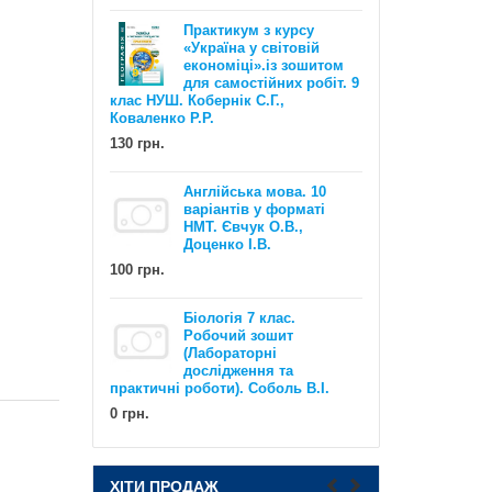
110 грн.
Практикум з курсу
«Україна у світовій
економіці».із зошитом
для самостійних робіт. 9
клас НУШ. Кобернік С.Г.,
Коваленко Р.Р.
130 грн.
Англійська мова. 10
EXAM WORKOUT Англійська мова.
варіантів у форматі
Комплексна підготовка до ЗНО та
НМТ. Євчук О.В.,
ДПА. Рівні В1 та В2. Євчук О.В.,
Доценко І.В.
Доценко І.В.
100 грн.
500 грн.
Біологія 7 клас.
Робочий зошит
(Лабораторні
дослідження та
практичні роботи). Соболь В.І.
0 грн.
НУШ Математика : Діагностичні
ХІТИ ПРОДАЖ
роботи. 5 клас / Олександр Істер