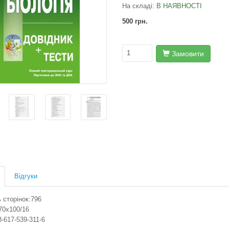
На складі:
В НАЯВНОСТІ
500 грн.
Замовити
Відгуки
ь сторінок:796
70х100/16
-617-539-311-6