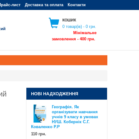
Прайс-лист
Доставка та оплата
Контакти
КОШИК
0
товар(ів) -
0 грн.
кий
Мінімальне
замовлення - 400 грн.
ий
НОВІ НАДХОДЖЕННЯ
Географія. Як
організувати навчання
Географія. Як організувати
учнів 9 класу в умовах
навчання учнів 6 класу в умовах
НУШ. Кобернік С.Г.
НУШ. Методичний посібник для
Коваленко Р.Р
вчителя. Кобернік С.Г. Коваленко
Р.Р
110 грн.