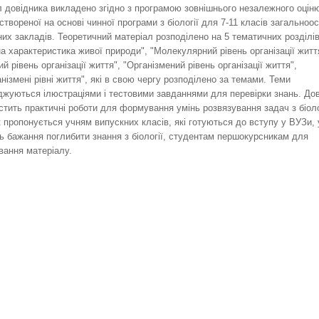
 довідника викладено згідно з програмою зовнішнього незалежного оцін
, створеної на основі чинної програми з біології для 7-11 класів загальноос
их закладів. Теоретичний матеріал розподілено на 5 тематичних розділі
а характеристика живої природи", "Молекулярний рівень організації житт
ий рівень організації життя", "Організмений рівень організації життя",
нізмені рівні життя", які в свою чергу розподілено за темами. Теми
жуються ілюстраціями і тестовими завданнями для перевірки знань. Дов
стить практичні роботи для формування умінь розвязування задач з біоло
 пропонується учням випускних класів, які готуються до вступу у ВУЗи, 
ь бажання поглибити знання з біології, студентам першокурсникам для
вання матеріалу.