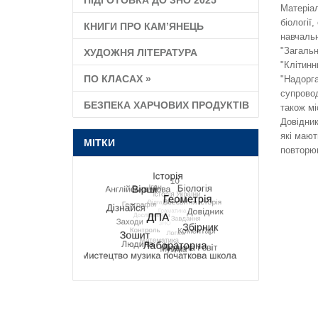
ПІДГОТОВКА ДО ЗНО 2025
Матеріал
біології
КНИГИ ПРО КАМ’ЯНЕЦЬ
навчальн
"Загальн
ХУДОЖНЯ ЛІТЕРАТУРА
"Клітинн
ПО КЛАСАХ
»
"Надорга
супровод
БЕЗПЕКА ХАРЧОВИХ ПРОДУКТІВ
також мі
Довідник
які мают
МІТКИ
повторю