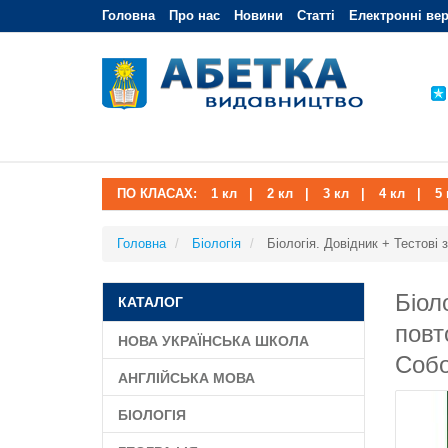
Головна
Про нас
Новини
Статті
Електронні вер
ПО КЛАСАХ:
1 кл
|
2 кл
|
3 кл
|
4 кл
|
5 
Головна
Біологія
Біологія. Довідник + Тестові
Біол
КАТАЛОГ
повт
НОВА УКРАЇНСЬКА ШКОЛА
Собо
АНГЛІЙСЬКА МОВА
БІОЛОГІЯ