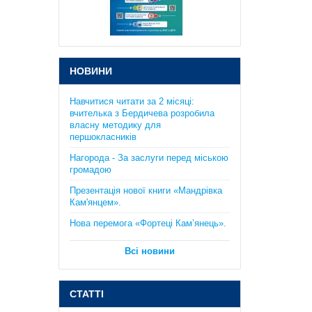
підготовка до ЗНО та ДПА. Істер
О.С.
385 грн.
НОВИНИ
Навчитися читати за 2 місяці:
вчителька з Бердичева розробила
власну методику для
першокласників
Практикум з курсу "Планета
Нагорода - За заслуги перед міською
Земля": 6 клас. Кобернік С.Г.,
громадою
Коваленко Р.Р..
Презентація нової книги «Мандрівка
130 грн.
Кам'янцем».
Нова перемога «Фортеці Кам’янець».
Всі новини
СТАТТІ