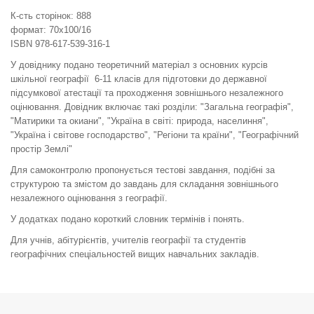
К-сть сторінок: 888
формат: 70x100/16
ISBN 978-617-539-316-1
У довіднику подано теоретичний матеріал з основних курсів
шкільної географії 6-11 класів для підготовки до державної
підсумкової атестації та проходження зовнішнього незалежного
оцінювання. Довідник включає такі розділи: "Загальна географія",
"Матирики та окиани", "Україна в світі: природа, населиння",
"Україна і світове господарство", "Регіони та країни", "Географічний
простір Землі"
Для самоконтролю пропонується тестові завдання, подібні за
структурою та змістом до завдань для складання зовнішнього
незалежного оцінювання з географії.
У додатках подано короткий словник термінів і понять.
Для учнів, абітурієнтів, учителів географії та студентів
географічних спеціальностей вищих навчальних закладів.