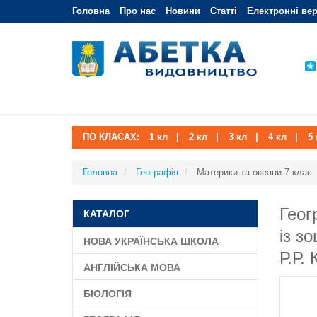
Головна
Про нас
Новини
Статті
Електронні вер
ПО КЛАСАХ:
1 кл
|
2 кл
|
3 кл
|
4 кл
|
5 
Головна
Географія
Материки та океани 7 клас. 
Геог
КАТАЛОГ
із з
НОВА УКРАЇНСЬКА ШКОЛА
Р.Р.
АНГЛІЙСЬКА МОВА
БІОЛОГІЯ