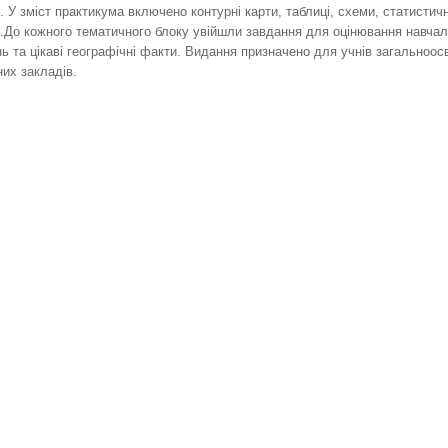
і. У зміст практикума включено контурні карти, таблиці, схеми, статистичн
.До кожного тематичного блоку увійшли завдання для оцінювання навча
ь та цікаві географічні факти. Видання призначено для учнів загальноосв
их закладів.