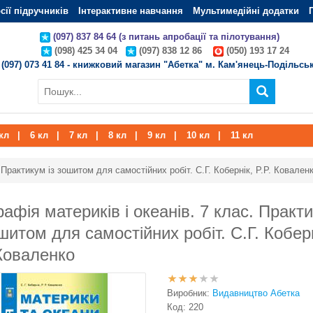
сії підручників
Інтерактивне навчання
Мультимедійні додатки
(097) 837 84 64 (з питань апробації та пілотування)
(098) 425 34 04
(097) 838 12 86
(050) 193 17 24
(097) 073 41 84 - книжковий магазин "Абетка" м. Кам'янець-Подільсь
кл
|
6 кл
|
7 кл
|
8 кл
|
9 кл
|
10 кл
|
11 кл
Практикум із зошитом для самостійних робіт. С.Г. Кобернік, Р.Р. Ковален
рафія материків і океанів. 7 клас. Практ
ошитом для самостійних робіт. С.Г. Коберн
 Коваленко
Виробник:
Видавництво Абетка
Код:
220