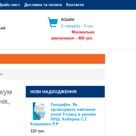
Прайс-лист
Доставка та оплата
Контакти
КОШИК
0
товар(ів) -
0 грн.
кий
Мінімальне
замовлення - 400 грн.
ко
икум
НОВІ НАДХОДЖЕННЯ
ік,
Географія. Як
організувати навчання
Географія. Як організувати
учнів 9 класу в умовах
навчання учнів 6 класу в умовах
НУШ. Кобернік С.Г.
НУШ. Методичний посібник для
Коваленко Р.Р
вчителя. Кобернік С.Г. Коваленко
Р.Р
110 грн.