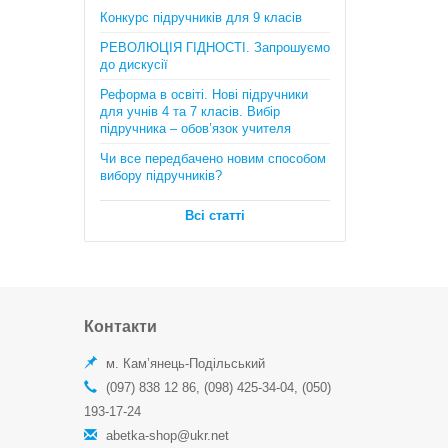
Математика. Довідник + тести
Конкурс підручників для 9 класів
(Повний повторювальний курс,
підготовка до ЗНО та ДПА) . Істер
РЕВОЛЮЦІЯ ГІДНОСТІ. Запрошуємо
О.C.
до дискусії
385 грн.
Реформа в освіті. Нові підручники
для учнів 4 та 7 класів. Вибір
підручника – обов’язок учителя
Чи все передбачено новим способом
вибору підручників?
Всі статті
Географія в опорних схемах та
таблицях, графічні конспекти
уроків для учнів. 6 клас. Автори:
С.Г. Кобернік, Р.Р. Коваленко
Контакти
170 грн.
м. Кам’янець-Подільський
(097) 838 12 86, (098) 425-34-04, (050)
193-17-24
abetka-shop@ukr.net