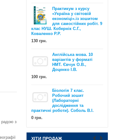
110 грн.
Практикум з курсу
«Україна у світовій
економіці».із зошитом
для самостійних робіт. 9
клас НУШ. Кобернік С.Г.,
Коваленко Р.Р.
130 грн.
Англійська мова. 10
EXAM WORKOUT Англійська мова.
варіантів у форматі
Комплексна підготовка до ЗНО та
НМТ. Євчук О.В.,
ДПА. Рівні В1 та В2. Євчук О.В.,
Доценко І.В.
Доценко І.В.
100 грн.
500 грн.
Біологія 7 клас.
Робочий зошит
(Лабораторні
дослідження та
практичні роботи). Соболь В.І.
0 грн.
 радою з
НУШ Математика : Діагностичні
еографії
ХІТИ ПРОДАЖ
роботи. 5 клас / Олександр Істер