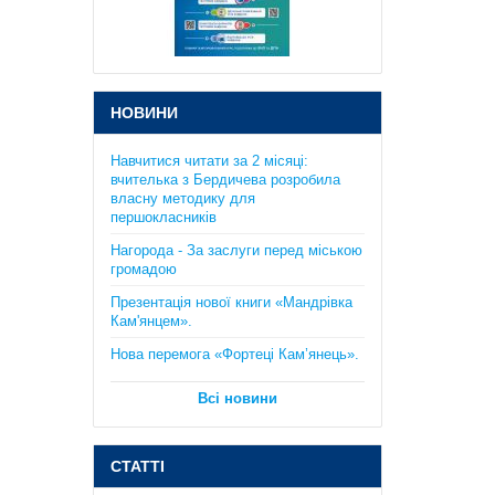
підготовка до ЗНО та ДПА. Істер
О.С.
385 грн.
НОВИНИ
Навчитися читати за 2 місяці:
вчителька з Бердичева розробила
власну методику для
першокласників
Практикум з курсу "Планета
Нагорода - За заслуги перед міською
Земля": 6 клас. Кобернік С.Г.,
громадою
Коваленко Р.Р..
Презентація нової книги «Мандрівка
130 грн.
Кам'янцем».
Нова перемога «Фортеці Кам’янець».
Всі новини
СТАТТІ