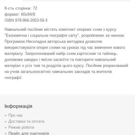
К-сть сторінок: 72
формат: 60x84/8
ISBN 978-966-2053-59-3
Навчальний посібник містить комплект опорних схем з курсу
"Економічна і соціальна географія світу", розроблених за чинною
Програмою.Нескладна авторська методика дозволяє
використовувати опорні схеми на уроках під час вмвчення нового
матеріалу. Запропонований набір схем,картосхем та таблиць,
допоможе швидко і якісно засвоїти та повторити навчальний
матеріал з усіх тем та розділів цього курсу. Посібник розрахований
на учнів загальноосвітніх навчальних закладів та вчителів
географії.
Інформація
Про нас
Доставка та оплата
Режим роботи
Прайс для партнерів