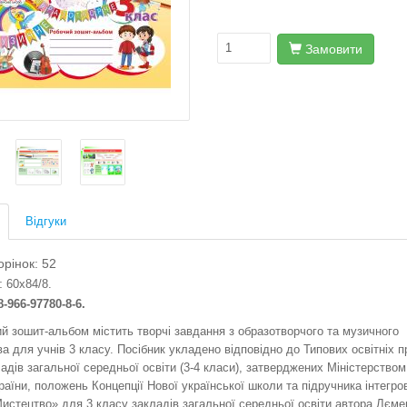
Замовити
Відгуки
орінок: 52
:
60х84/8.
8-966-97780-8-6.
зошит-альбом містить творчі завдання з образотворчого та музичного
а для учнів 3 класу. Посібник укладено відповідно до Типових освітніх 
адів загальної середньої освіти (3-4 класи), затверджених Міністерством 
раїни, положень Концепції Нової української школи та підручника інтегро
истецтво» для 3 класу закладів загальної середньої освіти автора Лєме