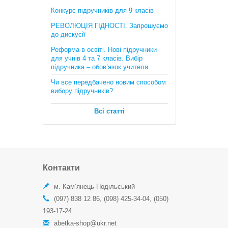
Математика. Довідник + тести
Конкурс підручників для 9 класів
(Повний повторювальний курс,
підготовка до ЗНО та ДПА) . Істер
РЕВОЛЮЦІЯ ГІДНОСТІ. Запрошуємо
О.C.
до дискусії
385 грн.
Реформа в освіті. Нові підручники
для учнів 4 та 7 класів. Вибір
підручника – обов’язок учителя
Чи все передбачено новим способом
вибору підручників?
Всі статті
Географія в опорних схемах та
таблицях, графічні конспекти
уроків для учнів. 6 клас. Автори:
С.Г. Кобернік, Р.Р. Коваленко
Контакти
170 грн.
м. Кам’янець-Подільський
(097) 838 12 86, (098) 425-34-04, (050)
193-17-24
abetka-shop@ukr.net