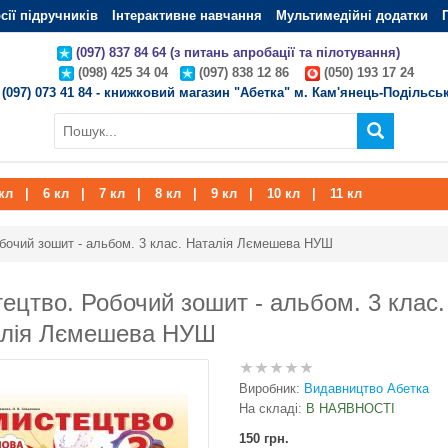
сії підручників
Інтерактивне навчання
Мультимедійні додатки
(097) 837 84 64 (з питань апробації та пілотування)
(098) 425 34 04
(097) 838 12 86
(050) 193 17 24
(097) 073 41 84 - книжковий магазин "Абетка" м. Кам'янець-Подільсь
кл
|
6 кл
|
7 кл
|
8 кл
|
9 кл
|
10 кл
|
11 кл
бочий зошит - альбом. 3 клас. Наталія Лємешева НУШ
ецтво. Робочий зошит - альбом. 3 клас.
алія Лємешева НУШ
Виробник:
Видавництво Абетка
На складі:
В НАЯВНОСТІ
150 грн.