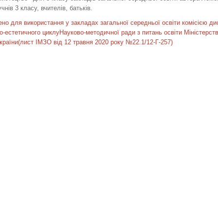
чнів 3 класу, вчителів, батьків.
но для використання у закладах загальної середньої освіти комісією ди
-естетичного циклуНауково-методичної ради з питань освіти Міністерств
України(лист ІМЗО від 12 травня 2020 року №22.1/12-Г-257)