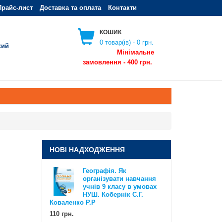
Прайс-лист
Доставка та оплата
Контакти
КОШИК
0
товар(ів) -
0 грн.
кий
Мінімальне
замовлення - 400 грн.
НОВІ НАДХОДЖЕННЯ
Географія. Як
Географія. Як організувати
організувати навчання
навчання учнів 6 класу в умовах
учнів 9 класу в умовах
НУШ. Методичний посібник для
НУШ. Кобернік С.Г.
вчителя. Кобернік С.Г. Коваленко
Коваленко Р.Р
Р.Р
110 грн.
110 грн.