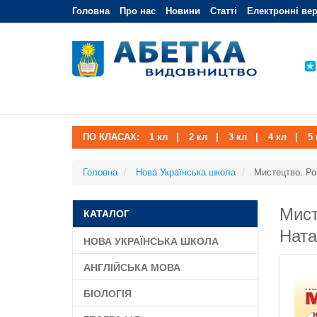
Головна
Про нас
Новини
Статті
Електронні вер
ПО КЛАСАХ:
1 кл
|
2 кл
|
3 кл
|
4 кл
|
5 
Головна
Нова Українська школа
Мистецтво. Ро
Мист
КАТАЛОГ
Нат
НОВА УКРАЇНСЬКА ШКОЛА
АНГЛІЙСЬКА МОВА
БІОЛОГІЯ