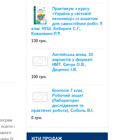
Практикум з курсу
«Україна у світовій
економіці».із зошитом
для самостійних робіт. 9
клас НУШ. Кобернік С.Г.,
Коваленко Р.Р.
130 грн.
Англійська мова. 10
EXAM WORKOUT Англійська мова.
варіантів у форматі
Комплексна підготовка до ЗНО та
НМТ. Євчук О.В.,
ДПА. Рівні В1 та В2. Євчук О.В.,
Доценко І.В.
Доценко І.В.
100 грн.
500 грн.
Біологія 7 клас.
Робочий зошит
(Лабораторні
дослідження та
практичні роботи). Соболь В.І.
0 грн.
програм
освіти і
ваного
НУШ Математика : Діагностичні
роботи. 5 клас / Олександр Істер
ХІТИ ПРОДАЖ
шева Н.