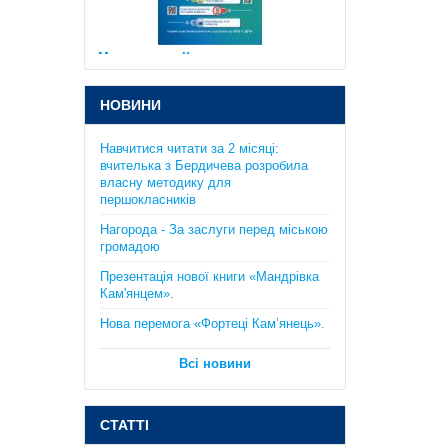
підготовка до ЗНО та ДПА. Істер
О.С.
385 грн.
НОВИНИ
Навчитися читати за 2 місяці:
вчителька з Бердичева розробила
власну методику для
першокласників
Практикум з курсу "Планета
Нагорода - За заслуги перед міською
Земля": 6 клас. Кобернік С.Г.,
громадою
Коваленко Р.Р..
Презентація нової книги «Мандрівка
130 грн.
Кам'янцем».
Нова перемога «Фортеці Кам’янець».
Всі новини
СТАТТІ