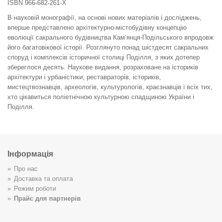
ISBN 966-682-261-X
В науковій монографії, на основі нових матеріалів і досліджень,
вперше представлено архітектурно-містобудівну концепцію
еволюції сакрального будівництва Кам’янця-Подільського впродовж
його багатовікової історії. Розглянуто понад шістдесят сакральних
споруд і комплексів історичної столиці Поділля, з яких дотепер
збереглося десять. Наукове видання, розраховане на істориків
архітектури і урбаністики, реставраторів, істориків,
мистецтвознавців, археологів, культурологів, краєзнавців і всіх тих,
хто цікавиться поліетнічною культурною спадщиною України і
Поділля.
Інформація
Про нас
Доставка та оплата
Режим роботи
Прайс для партнерів