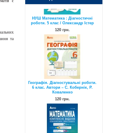
матія
є
120 грн.
вчальних
чання та
Географія. Діагностувальні роботи.
6 клас. Автори – С. Кобернік, Р.
Коваленко
120 грн.
Математика. Комплексне видання.
Повний повторювальний курс,