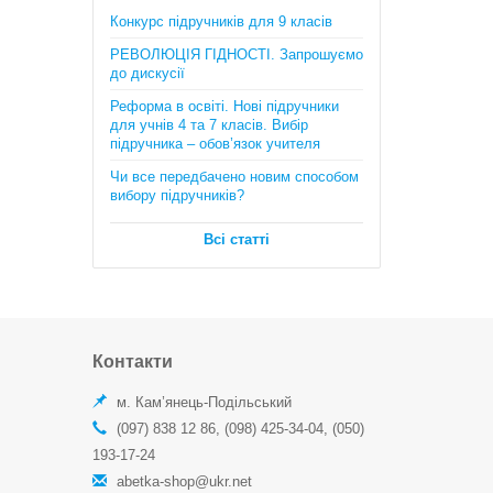
Математика. Довідник + тести
Конкурс підручників для 9 класів
(Повний повторювальний курс,
підготовка до ЗНО та ДПА) . Істер
РЕВОЛЮЦІЯ ГІДНОСТІ. Запрошуємо
О.C.
до дискусії
385 грн.
Реформа в освіті. Нові підручники
для учнів 4 та 7 класів. Вибір
підручника – обов’язок учителя
Чи все передбачено новим способом
вибору підручників?
Всі статті
Географія в опорних схемах та
таблицях, графічні конспекти
уроків для учнів. 6 клас. Автори:
С.Г. Кобернік, Р.Р. Коваленко
Контакти
170 грн.
м. Кам’янець-Подільський
(097) 838 12 86, (098) 425-34-04, (050)
193-17-24
abetka-shop@ukr.net