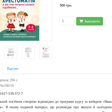
500 грн.
Замовити
Відгуки
орінок:296 c.
70х100/16
8-617-539-372-
7.
ьний посібник створено відповідно до програми курсу за вибором «Наша
а».
В
ньому
поданий
матеріал,
що
розповідає
про
минуле
й
сьогоден