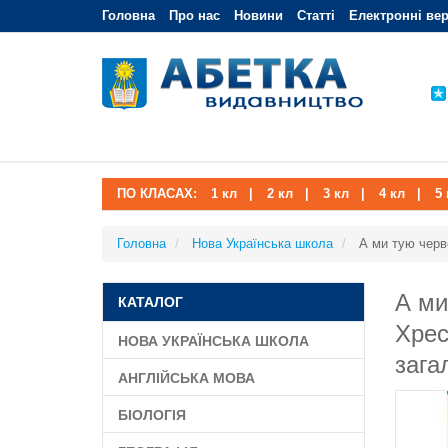
Головна
Про нас
Новини
Статті
Електронні вер
ПО КЛАСАХ:
1 кл
|
2 кл
|
3 кл
|
4 кл
|
5 
Головна
Нова Українська школа
А ми тую черв
А ми
КАТАЛОГ
Хрес
НОВА УКРАЇНСЬКА ШКОЛА
зага
АНГЛІЙСЬКА МОВА
БІОЛОГІЯ