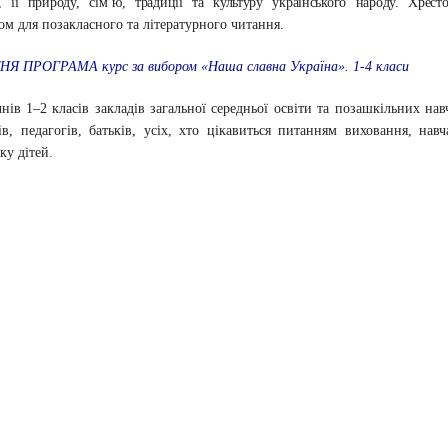
, її природу, сім’ю, традиції та культуру українського народу. Хресто
ом для позакласного та літературного читання.
НЯ ПРОГРАМА курс за вибором «Наша славна Україна». 1-4 класи
нів 1–2 класів закладів загальної середньої освіти та позашкільних на
ів, педагогів, батьків, усіх, хто цікавиться питанням виховання, нав
ку дітей.