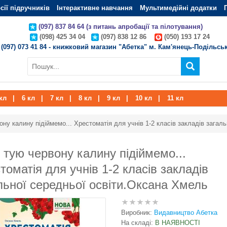
сії підручників
Інтерактивне навчання
Мультимедійні додатки
(097) 837 84 64 (з питань апробації та пілотування)
(098) 425 34 04
(097) 838 12 86
(050) 193 17 24
(097) 073 41 84 - книжковий магазин "Абетка" м. Кам'янець-Подільсь
кл
|
6 кл
|
7 кл
|
8 кл
|
9 кл
|
10 кл
|
11 кл
ону калину підіймемо... Хрестоматія для учнів 1-2 класів закладів загал
 тую червону калину підіймемо...
томатія для учнів 1-2 класів закладів
льної середньої освіти.Оксана Хмель
Виробник:
Видавництво Абетка
На складі:
В НАЯВНОСТІ