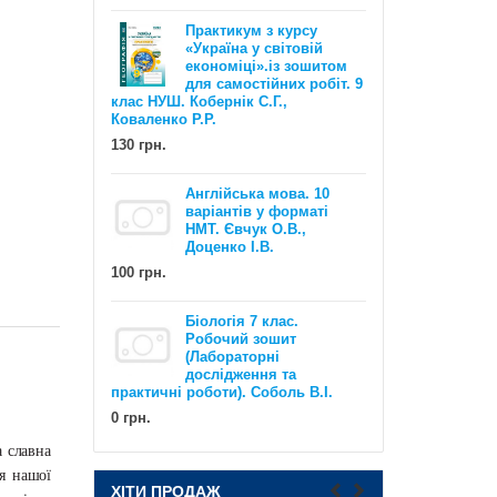
Практикум з курсу
«Україна у світовій
економіці».із зошитом
для самостійних робіт. 9
клас НУШ. Кобернік С.Г.,
Коваленко Р.Р.
130 грн.
Англійська мова. 10
EXAM WORKOUT Англійська мова.
варіантів у форматі
Комплексна підготовка до ЗНО та
НМТ. Євчук О.В.,
ДПА. Рівні В1 та В2. Євчук О.В.,
Доценко І.В.
Доценко І.В.
100 грн.
500 грн.
Біологія 7 клас.
Робочий зошит
(Лабораторні
дослідження та
практичні роботи). Соболь В.І.
0 грн.
 славна
НУШ Математика : Діагностичні
ня
нашої
роботи. 5 клас / Олександр Істер
ХІТИ ПРОДАЖ