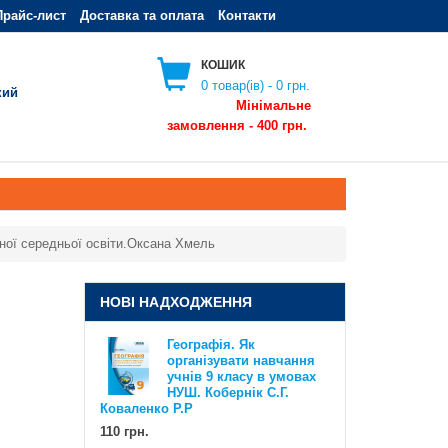
Прайс-лист
Доставка та оплата
Контакти
КОШИК
0
товар(ів) -
0 грн.
кий
Мінімальне
замовлення - 400 грн.
ьної середньої освіти.Оксана Хмель
НОВІ НАДХОДЖЕННЯ
Географія. Як
Географія. Як організувати
організувати навчання
навчання учнів 6 класу в умовах
учнів 9 класу в умовах
НУШ. Методичний посібник для
НУШ. Кобернік С.Г.
вчителя. Кобернік С.Г. Коваленко
Коваленко Р.Р
Р.Р
110 грн.
110 грн.