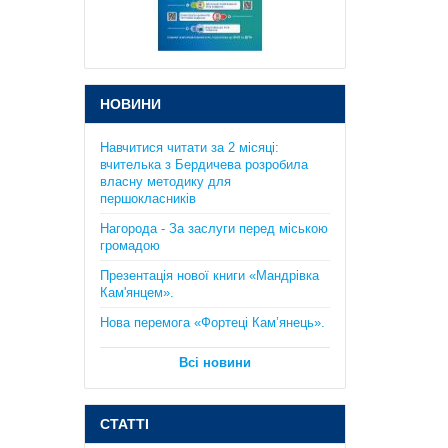
підготовка до ЗНО та ДПА. Істер
О.С.
385 грн.
НОВИНИ
Навчитися читати за 2 місяці:
вчителька з Бердичева розробила
власну методику для
першокласників
Практикум з курсу "Планета
Нагорода - За заслуги перед міською
Земля": 6 клас. Кобернік С.Г.,
громадою
Коваленко Р.Р..
Презентація нової книги «Мандрівка
130 грн.
Кам'янцем».
Нова перемога «Фортеці Кам’янець».
Всі новини
СТАТТІ